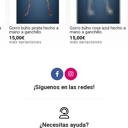
Gorro búho pirata hecho a
Gorro búho rosa azul hecho a
G
mano a ganchillo.
mano a ganchillo.
m
15,00€
15,00€
más variaciones
más variaciones
m
¡Síguenos en las redes!
¿Necesitas ayuda?