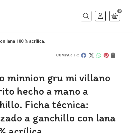
0
Buscar
on lana 100 % acrílica.
COMPARTIR:
o minnion gru mi villano
rito hecho a mano a
illo. Ficha técnica:
izado a ganchillo con lana
 acrílica.