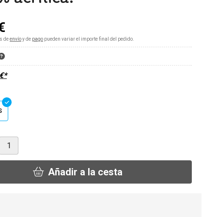
€
s de
envío
y de
pago
pueden variar el importe final del pedido.
€
*
S
Añadir a la cesta