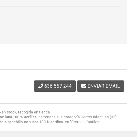
636 567 244
ENVIAR EMAIL
o en stock, recogida en tienda.
n lana 100 % acrílica.
pertenece a la categoría
Gorros infantiles
(32).
o a ganchillo con lana 100 % acrílica.
en "Gorros infantiles".