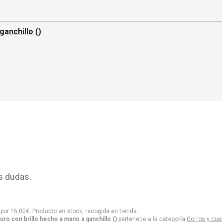
ganchillo ()
s dudas.
por
15,00
€
. Producto en stock, recogida en tienda.
uro con brillo hecho a mano a ganchillo ()
pertenece a la categoría
Gorros y cue