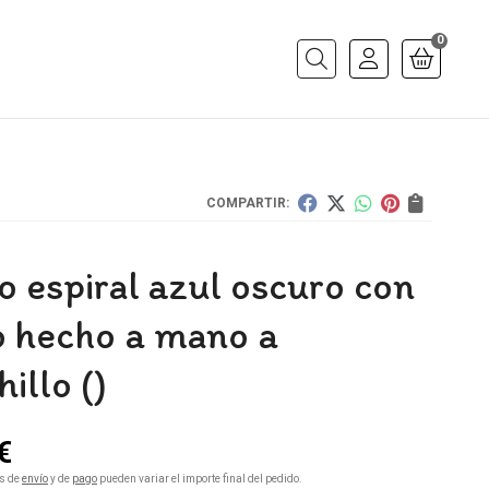
0
Buscar
COMPARTIR:
o espiral azul oscuro con
lo hecho a mano a
illo ()
€
s de
envío
y de
pago
pueden variar el importe final del pedido.