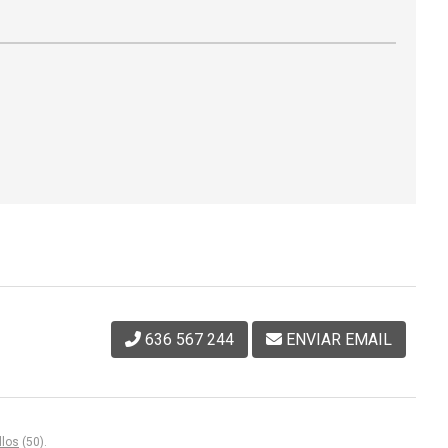
636 567 244
ENVIAR EMAIL
llos
(50).