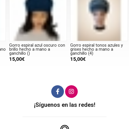
Gorro espiral azul oscuro con
Gorro espiral tonos azules y
G
o
brillo hecho a mano a
grises hecho a mano a
b
ganchillo ()
ganchillo (4)
g
15,00€
15,00€
¡Síguenos en las redes!