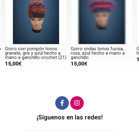
o
Gorro con pompón tonos
Gorro ondas tonos fucsia,
G
granate, gris y azul hecho a
rosa, azul hecho a mano a
h
mano a ganchillo-crochet (21)
ganchillo
15,00€
15,00€
¡Síguenos en las redes!