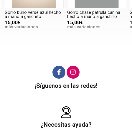
Gorro búho verde azul hecho
Gorro chase patrulla canina
G
a mano a ganchillo.
hecho a mano a ganchillo.
m
15,00€
15,00€
más variaciones
más variaciones
m
¡Síguenos en las redes!
¿Necesitas ayuda?