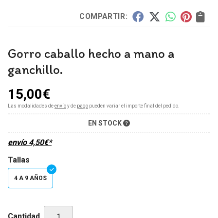
COMPARTIR:
Gorro caballo hecho a mano a
ganchillo.
15,00
€
Las modalidades de
envío
y de
pago
pueden variar el importe final del pedido.
EN STOCK
envío
4,50
€
*
Tallas
4 A 9 AÑOS
Cantidad