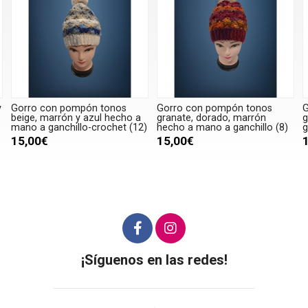
y
Gorro con pompón tonos
Gorro con pompón tonos
G
beige, marrón y azul hecho a
granate, dorado, marrón
g
mano a ganchillo-crochet (12)
hecho a mano a ganchillo (8)
g
15,00€
15,00€
¡Síguenos en las redes!