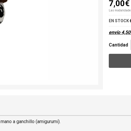
7,00
€
Las modalidade
EN STOCK
envío
4,50
Cantidad
mano a ganchillo (amigurumi).