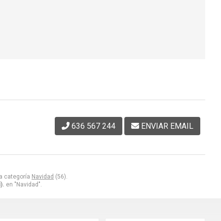
636 567 244
ENVIAR EMAIL
a categoría
Navidad
(56).
).
en "Navidad".