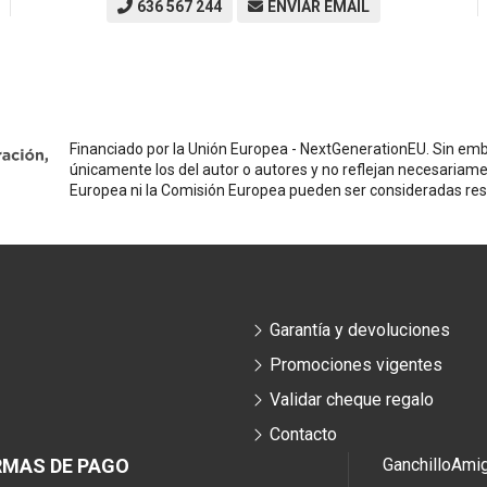
636 567 244
ENVIAR EMAIL
Financiado por la Unión Europea - NextGenerationEU. Sin emba
únicamente los del autor o autores y no reflejan necesariame
Europea ni la Comisión Europea pueden ser consideradas re
Garantía y devoluciones
Promociones vigentes
Validar cheque regalo
Contacto
RMAS DE PAGO
Ganchillo
Ami