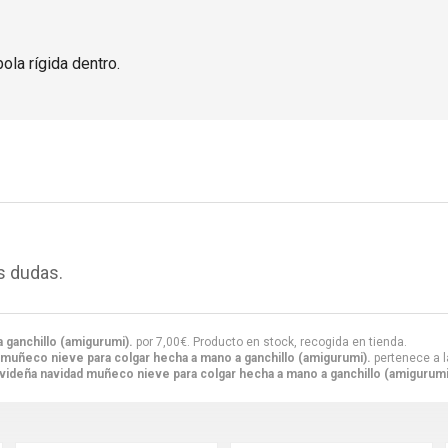
ola rígida dentro.
s dudas.
 ganchillo (amigurumi).
por
7,00
€
. Producto en stock, recogida en tienda.
 muñeco nieve para colgar hecha a mano a ganchillo (amigurumi).
pertenece a l
videña navidad muñeco nieve para colgar hecha a mano a ganchillo (amigurumi