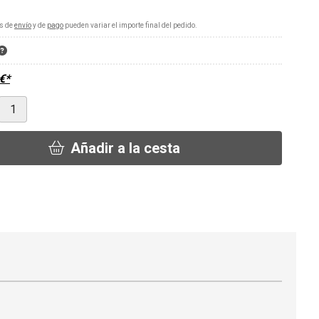
s de
envío
y de
pago
pueden variar el importe final del pedido.
€
*
Añadir a la cesta